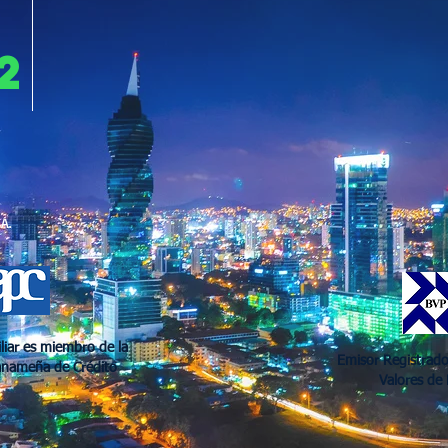
2
A.
liar es miembro de la
00- fifa
Emisor Registrado
anameña de Crédito
Valores de
(3432)