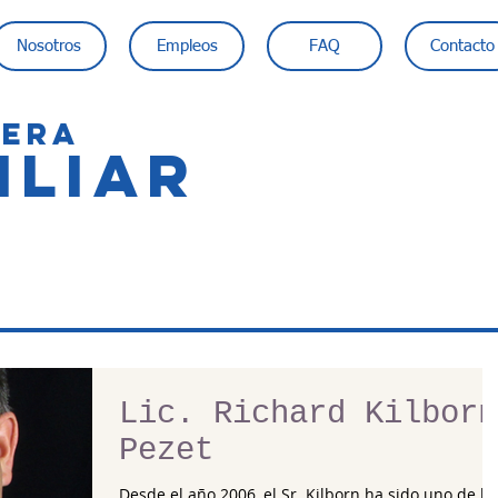
Nosotros
Empleos
FAQ
Contacto
IERA
ILIAR
Lic. Richard Kilborn
Pezet
Desde el año 2006, el Sr. Kilborn ha sido uno de lo