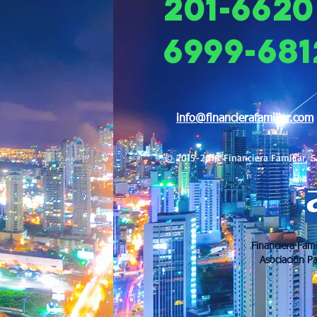
201-6620
6999-681
info@financierafamiliar.com
© 2015-2018 Financiera Familiar, S.
Financiera Fami
8
Asociación P