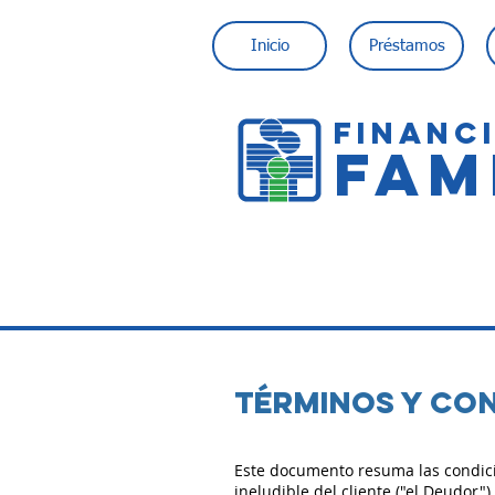
Inicio
Préstamos
FINANC
FAM
Términos y Co
Este documento resuma las condicion
ineludible del cliente ("el Deudor