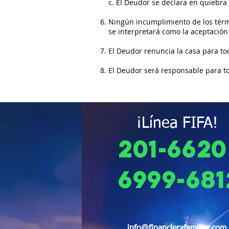
c. El Deudor se declara en quiebra
Ningún incumplimiento de los térmi
se interpretará como la aceptación
El Deudor renuncia la casa para tod
El Deudor será responsable para to
¡Línea FIFA!
201-6620
6999-681
info@financierafamiliar.com