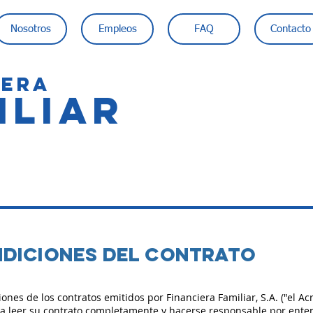
Nosotros
Empleos
FAQ
Contacto
IERA
ILIAR
ndiciones del contrato
es de los contratos emitidos por Financiera Familiar, S.A. ("el Acr
") a leer su contrato completamente y hacerse responsable por enten