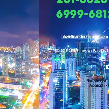
6999-681
info@financierafamiliar.com
© 2015-2018 Financiera Familiar, S.
Financiera Fami
8
Asociación P