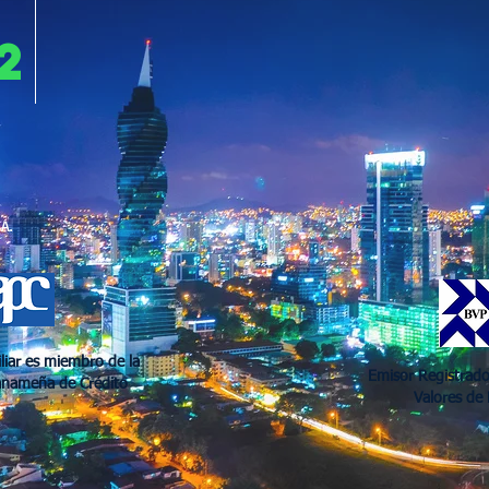
2
A.
liar es miembro de la
00- fifa
Emisor Registrado
anameña de Crédito
Valores de
(3432)